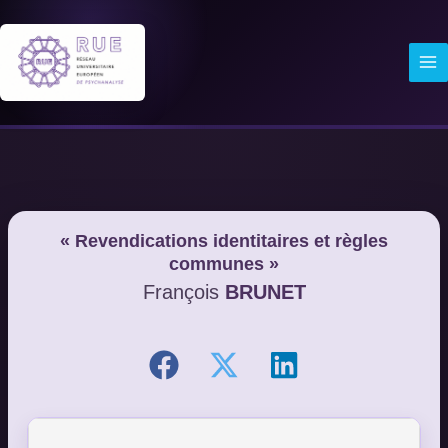
Aller
au
contenu
« Revendications identitaires et règles
communes »
François
BRUNET